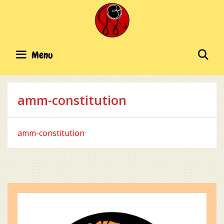
Skip
to
content
SE
Menu
amm-constitution
amm-constitution