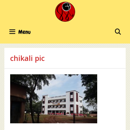
Skip
to
content
SE
Menu
chikali pic