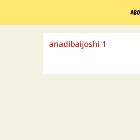
Skip
to
ABO
content
anadibaijoshi 1