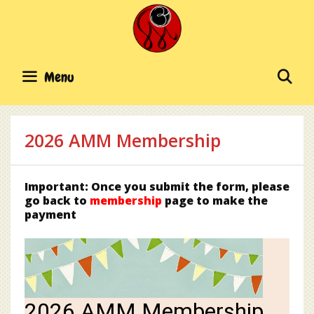
Skip
to
content
SE
Menu
2026 AMM Membership
Important: Once you submit the form, please
go back to
membership
page to make the
payment