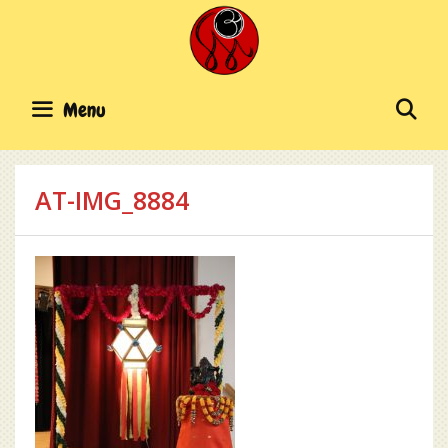
Skip
to
content
SE
Menu
AT-IMG_8884