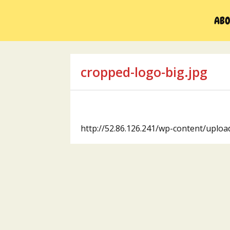
Skip
to
ABO
content
cropped-logo-big.jpg
http://52.86.126.241/wp-content/uplo