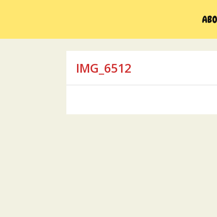
Skip
to
ABO
content
IMG_6512