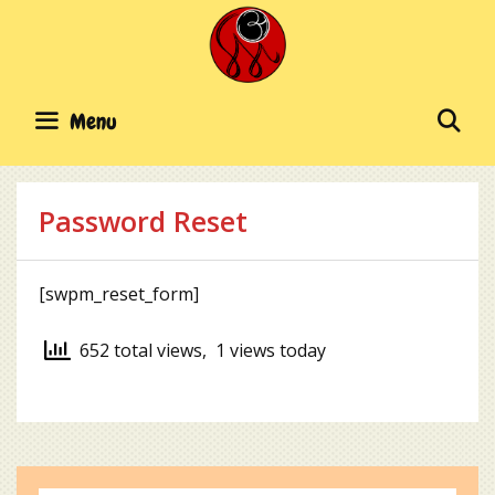
Skip
to
content
SE
Menu
Password Reset
[swpm_reset_form]
652 total views, 1 views today