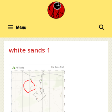
Skip
to
content
SE
Menu
white sands 1